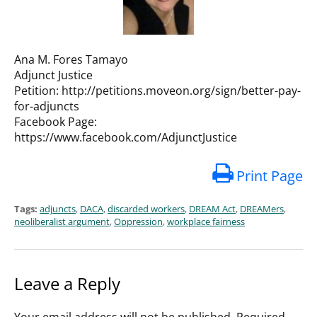
Ana M. Fores Tamayo
Adjunct Justice
Petition: http://petitions.moveon.org/sign/better-pay-
for-adjuncts
Facebook Page:
https://www.facebook.com/AdjunctJustice
Print Page
Tags:
adjuncts
,
DACA
,
discarded workers
,
DREAM Act
,
DREAMers
,
neoliberalist argument
,
Oppression
,
workplace fairness
Leave a Reply