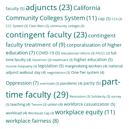
adjuncts
(23)
California
faculty
(5)
Community Colleges System
(11)
cap
(5)
CCA
(3)
CCC System
(3)
Class Wars
(3)
community colleges
(3)
contingent faculty
(23)
contingent
faculty treatment of
(9)
corporatization of higher
education
(7)
COVID-19
(5)
full-
educational reform
(3)
FACCC
(3)
higher education
(5)
time faculty
(4)
Governor
(3)
healthcare
(3)
legislation
(5)
marginalizing workers
(4)
national
income Inequality
(3)
adjunct walkout day
(4)
One-Tier system
(4)
negotiations
(3)
part-
Oppression
(7)
parity
(5)
pandemic
(4)
overloads
(3)
time faculty
(29)
Resolution
(3)
Solidarity
(3)
survey
workforce casualization
(5)
teaching
(4)
union
(4)
(3)
Tenure
(3)
workplace equity
(11)
workload
(4)
Workload Cap
(3)
workplace fairness
(8)